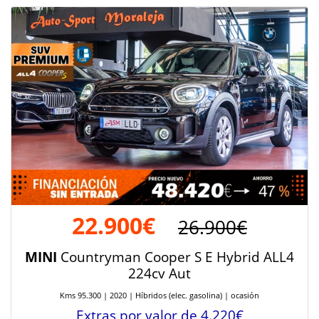
22.900€
26.900€
MINI
Countryman Cooper S E Hybrid ALL4
224cv Aut
Kms 95.300 | 2020 | Híbridos (elec. gasolina) | ocasión
Extras por valor de 4.220€