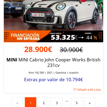
28.900€
30.900€
MINI
MINI Cabrio John Cooper Works British
231cv
Kms 142.500 | 2021 | Gasolina | ocasión
Extras por valor de 10.794€
Añadir a Mi Lista
...
«
1
2
3
5
»