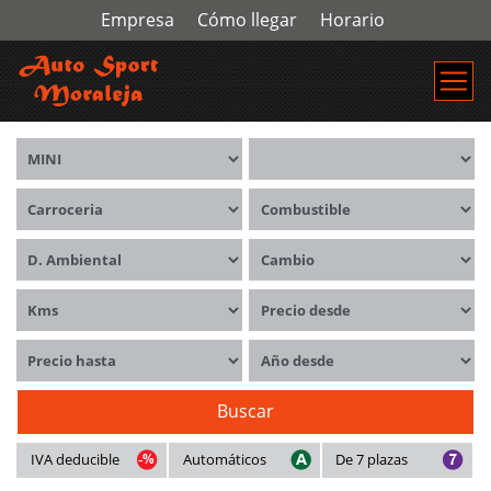
Empresa
Cómo llegar
Horario
Marca
Modelos
Carrocerías
Combustible
Distintivo ambiental
Cambio
Kms
Precio desde
Precio hasta
Año desde
Buscar
IVA deducible
Automáticos
De 7 plazas